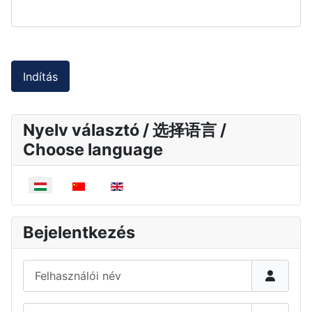
Indítás
Nyelv választó / 选择语言 /
Choose language
Válasszon nyelvet
Bejelentkezés
Felhasználói név
Jelszó